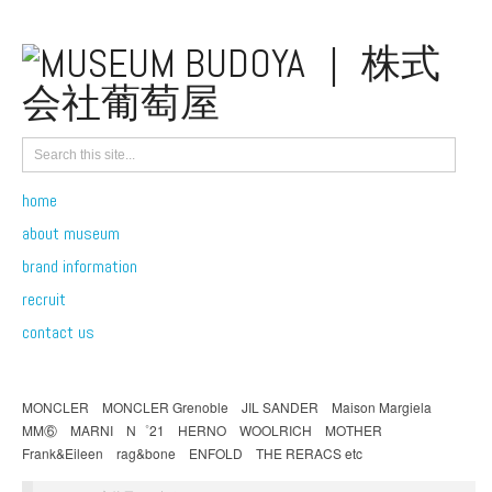
home
about museum
brand information
recruit
contact us
MONCLER MONCLER Grenoble JIL SANDER Maison Margiela
MM⑥ MARNI N゜21 HERNO WOOLRICH MOTHER
Frank&Eileen rag&bone ENFOLD THE RERACS etc