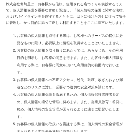
株式会社葡萄屋は、お客様から信頼、信用される店づくりを実践するうえ
で、個人渭報保護を重要な賣務と認識し、「個人情報の保護に関する法律」
およびガイドライン等を遵守するとともに、以下に掲けた方針に従って安全
に管理し、かつ目的に添って正しく利用することをここに宣言いたします。
お客様の個人情報を取得する際は、お客様へのサービスの提供に必
要なものに限り、必要以上に情報を取得することはいたしません。
お客様の個人情報を取り扱うにあたっては、あらかじめ、その利用
目的を明示し、お客様の同意を得ます。また、お客様の個人渭報を
利用する際は、お客様に同意を頂いた利用目的の範囲内で行いま
す。
お客様の個人情報への不正アクセス、紛失、破壊、改ざんおよび漏
洩などのリスクに対し、必要かつ適切な安全対策を講じます。
お客様の個人情報保護を徹底するため、個人情報保護管理者を定
め、個人情報の適切な管理に努めます。また、従業員教育・啓発に
努め、個人情報の安全管理が図られるように適切に監督いたしま
す。
お客様の個人情報の取扱いを委託する際は、個人情報の安全管理が
図られるよう委託先を適切に監督いたします。