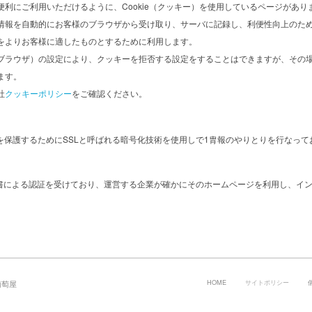
利にご利用いただけるように、Cookie（クッキー）を使用しているページがあ
情報を自動的にお客様のブラウザから受け取り、サーバに記録し、利便性向上のた
をよりお客様に適したものとするために利用します。
ブラウザ）の設定により、クッキーを拒否する設定をすることはできますが、その
ます。
社
クッキーポリシー
をご確認ください。
を保護するためにSSLと呼ばれる暗号化技術を使用しで1胄報のやりとりを行なって
明書による認証を受けており、運営する企業が確かにそのホームページを利用し、イ
HOME
サイトポリシー
社葡萄屋