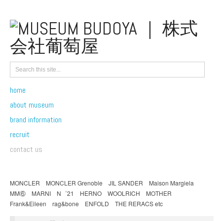
home
about museum
brand information
recruit
contact us
MONCLER MONCLER Grenoble JIL SANDER Maison Margiela
MM⑥ MARNI N゜21 HERNO WOOLRICH MOTHER
Frank&Eileen rag&bone ENFOLD THE RERACS etc